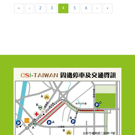
«
‹
2
3
4
5
6
›
»