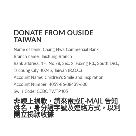
DONATE FROM OUSIDE
TAIWAN
Name of bank: Chang Hwa Commercial Bank
Branch name: Taichung Branch
Bank address: 1F., No.78, Sec. 2, Fuxing Rd., South Dist.,
Taichung City 40245, Taiwan (R.O.C.)
Account Name: Children’s Smile and Inspiration
Account Number: 4059-86-08439-600
Swift Code: CCBC TWTP405
非線上捐款，請來電或E-MAIL 告知
姓名，身分證字號及連絡方式，以利
開立捐款收據