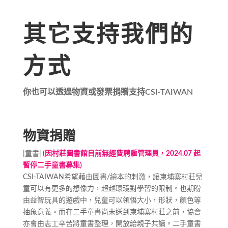
其它支持我們的
方式
你也可以透過物資或發票捐贈支持CSI-TAIWAN
物資捐贈
|童書|
(因村莊圖書館目前無經費聘雇管理員，2024.07 起
暫停二手童書募集)
CSI-TAIWAN希望藉由圖書/繪本的刺激，讓柬埔寨村莊兒
童可以有更多的想像力，超越環璄對學習的限制。也期盼
由益智玩具的遊戲中，兒童可以領悟大小，形狀，顏色等
抽象意義。而在二手童書尚未送到柬埔寨村莊之前，協會
亦會由志工辛苦將童書整理，開放給親子共讀。二手童書