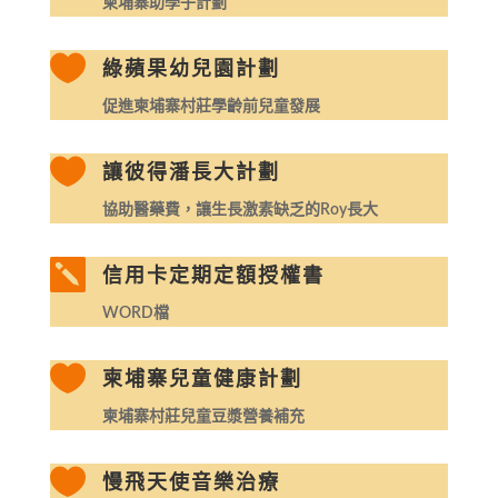
柬埔寨助學子計劃

綠蘋果幼兒園計劃
促進柬埔寨村莊學齡前兒童發展

讓彼得潘長大計劃
協助醫藥費，讓生長激素缺乏的Roy長大

信用卡定期定額授權書
WORD檔

柬埔寨兒童健康計劃
柬埔寨村莊兒童豆漿營養補充

慢飛天使音樂治療