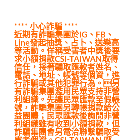
**** 小心詐騙 ****
近期有詐騙集團於IG、FB、
Line發起抽獎、占卜、送樂高
等活動。佯稱受害者中獎後要
求小額捐款CSI-TAIWAN取得
信任，接著騙取匯款者姓名、
電話、地址、帳號等個資，進
行詐騙或其他犯罪行為。另
有詐騙集團濫用民眾支持非營
利組織。先讓民眾匯款至假帳
號，詐騙集團另轉帳捐款給公
益團體；民眾匯款後詢問非營
利組織雖有收到小額捐款，但
詐騙集團會另電洽聯繫騙取受