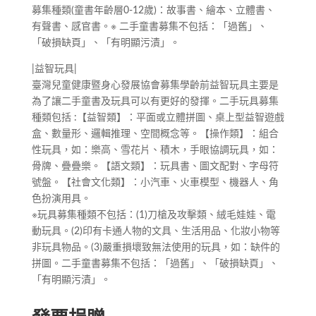
募集種類(童書年齡層0-12歲)：故事書、繪本、立體書、
有聲書、感官書。※ 二手童書募集不包括：「過舊」、
「破損缺頁」、「有明顯污漬」。
|益智玩具|
臺灣兒童健康暨身心發展協會募集學齡前益智玩具主要是
為了讓二手童書及玩具可以有更好的發揮。二手玩具募集
種類包括 :【益智類】：平面或立體拼圖、桌上型益智遊戲
盒、數量形、邏輯推理、空間概念等。【操作類】：組合
性玩具，如：樂高、雪花片、積木，手眼協調玩具，如：
骨牌、疊疊樂。【語文類】：玩具書、圖文配對、字母符
號盤。【社會文化類】：小汽車、火車模型、機器人、角
色扮演用具。
※玩具募集種類不包括：(1)刀槍及攻擊類、絨毛娃娃、電
動玩具。(2)印有卡通人物的文具、生活用品、化妝小物等
非玩具物品。(3)嚴重損壞致無法使用的玩具，如：缺件的
拼圖。二手童書募集不包括：「過舊」、「破損缺頁」、
「有明顯污漬」。