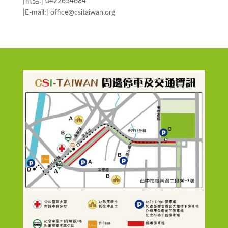
|電話:| 0422654684
|E-mail:| office@csitaiwan.org