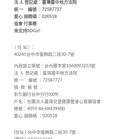
法 人 登記處：臺灣臺中地方法院
統 一 編號 ：72587727
愛心 捐贈碼 ：020518
協會 行事曆
來支持SDGs!!
│住 址│：
40245台中市復興路二段30-7號
內政部立案號：台內團字第1060093253號
法 人 登記處：臺灣臺中地方法院
統 一 編號 ：72587727
捐 款 帳 號 ：
彰化銀行台中分行(009)
戶名：社團法人臺灣兒童健康暨身心發展協會
帳號：4059-86-08439600
愛心 捐贈碼 ：020518
|住址:| 台中市復興路二段30-7號