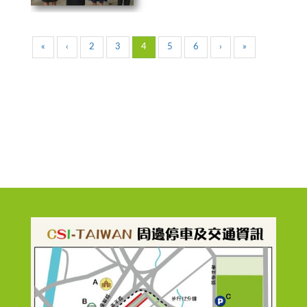
«
‹
2
3
4
5
6
›
»