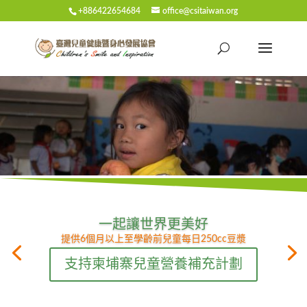
+886422654684
office@csitaiwan.org
一起讓世界更美好
提供6個月以上至學齡前兒童每日250cc豆漿
支持柬埔寨兒童營養補充計劃